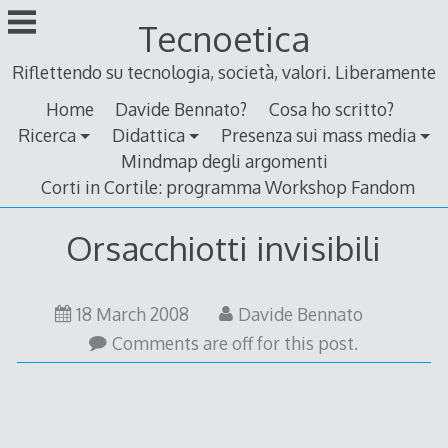
Skip
Tecnoetica
to
content
Riflettendo su tecnologia, società, valori. Liberamente
Home
Davide Bennato?
Cosa ho scritto?
Ricerca
Didattica
Presenza sui mass media
Mindmap degli argomenti
Corti in Cortile: programma Workshop Fandom
Orsacchiotti invisibili
18
18 March 2008
Davide Bennato
March
Comments are off for this post.
2008