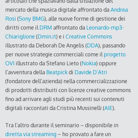
articolati che spaziavano dalla situazione del
mercato della musica digitale affrontato da
Andrea
Rosi
(
Sony BMG
), alle nuove forme di gestione dei
diritti come il
DRM
affrontato da
Leonardo-mp3-
Chiariglione
(
Dmin.it
) e i
Creative Commons
illustrato da Deborah De Angelis (
DDA
), passando
per nuove strategie commerciali come il
progetto
OVI
illustrato da Stefano Lieto (
Nokia
) oppure
l’avventura della
Beatpick
di
Davide D’Atri
(fondatore dell’azienda) nella commercializzazione
di prodotti distribuiti con licenze creative commons
fino ad arrivare agli studi più recenti sui contenuti
digitali raccontati da Cristina Mussinelli (
AIE
).
Tra l’altro durante il seminario – disponibile in
diretta via streaming
– ho provato a fare un