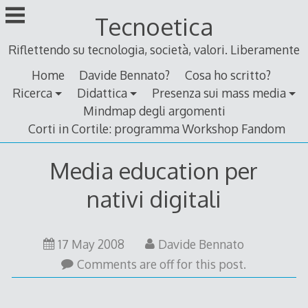
Skip
Tecnoetica
to
content
Riflettendo su tecnologia, società, valori. Liberamente
Home
Davide Bennato?
Cosa ho scritto?
Ricerca
Didattica
Presenza sui mass media
Mindmap degli argomenti
Corti in Cortile: programma Workshop Fandom
Media education per
nativi digitali
18
17 May 2008
Davide Bennato
May
Comments are off for this post.
2008