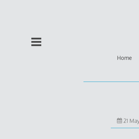
Skip
to
content
Home
21 Ma