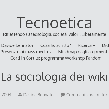
Tecnoetica
Riflettendo su tecnologia, società, valori. Liberamente
Davide Bennato?
Cosa ho scritto?
Ricerca
Did
Presenza sui mass media
Mindmap degli argomenti
Corti in Cortile: programma Workshop Fandom
La sociologia dei wiki
21
y 2008
Davide Bennato
Comments are off for t
May
2008