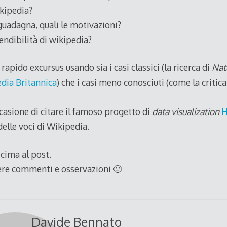
ikipedia?
 guadagna, quali le motivazioni?
tendibilità di wikipedia?
 rapido excursus usando sia i casi classici (la ricerca di
Nat
edia Britannica
) che i casi meno conosciuti (come la critica
occasione di citare il famoso progetto di
data visualization
H
 delle voci di Wikipedia.
n cima al post.
ere commenti e osservazioni 🙂
Davide Bennato