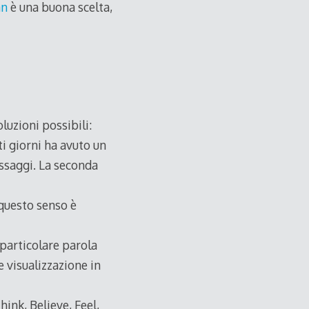
an
è una buona scelta,
luzioni possibili:
ti giorni ha avuto un
essaggi. La seconda
 questo senso è
particolare parola
le visualizzazione in
ink, Believe, Feel,