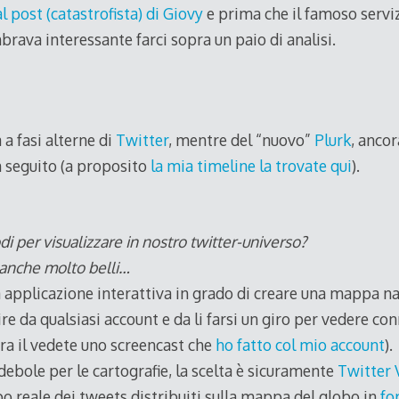
 post (catastrofista) di Giovy
e prima che il famoso serviz
brava interessante farci sopra un paio di analisi.
a fasi alterne di
Twitter
, mentre del “nuovo”
Plurk
, anco
n seguito (a proposito
la mia timeline la trovate qui
).
 per visualizzare in nostro twitter-universo?
 anche molto belli…
 applicazione interattiva in grado di creare una mappa na
re da qualsiasi account e da li farsi un giro per vedere con
pra il vedete uno screencast che
ho fatto col mio account
).
ebole per le cartografie, la scelta è sicuramente
Twitter 
o reale dei tweets distribuiti sulla mappa del globo in
fo