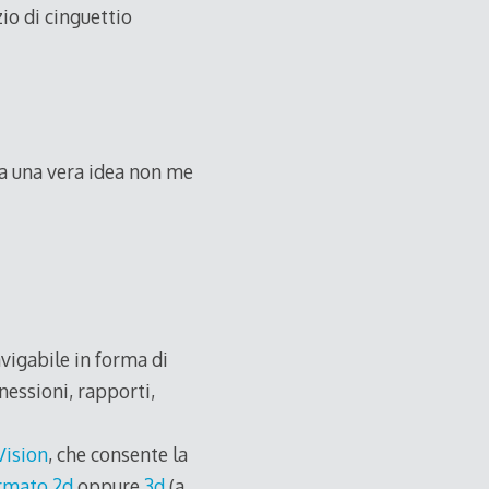
io di cinguettio
ra una vera idea non me
vigabile in forma di
nessioni, rapporti,
Vision
, che consente la
rmato 2d
oppure
3d
(a