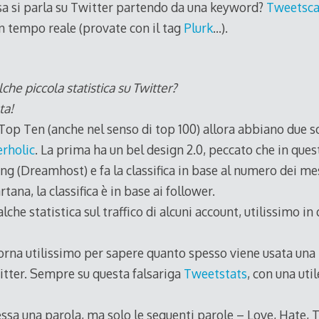
a si parla su Twitter partendo da una keyword?
Tweetsc
n tempo reale (provate con il tag
Plurk
…).
lche piccola statistica su Twitter?
ta!
Top Ten (anche nel senso di top 100) allora abbiano due so
rholic
. La prima ha un bel design 2.0, peccato che in ques
ng (Dreamhost) e fa la classifica in base al numero dei m
rtana, la classifica è in base ai follower.
che statistica sul traffico di alcuni account, utilissimo in
orna utilissimo per sapere quanto spesso viene usata una 
itter. Sempre su questa falsariga
Tweetstats
, con una uti
ssa una parola, ma solo le seguenti parole – Love, Hate, Th