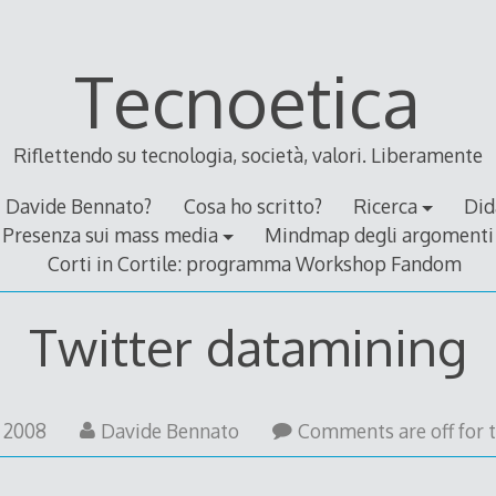
Tecnoetica
Riflettendo su tecnologia, società, valori. Liberamente
Davide Bennato?
Cosa ho scritto?
Ricerca
Did
Presenza sui mass media
Mindmap degli argomenti
Corti in Cortile: programma Workshop Fandom
Twitter datamining
8
e 2008
Davide Bennato
Comments are off for t
June
2008