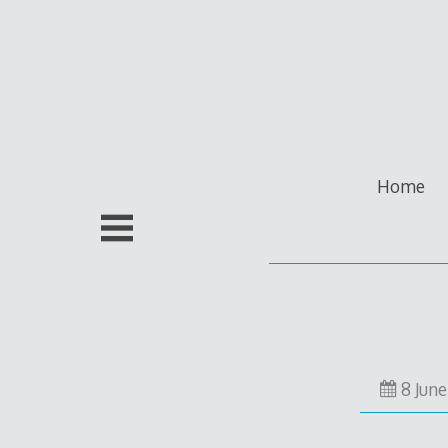
Skip
to
content
Home
8 Jun