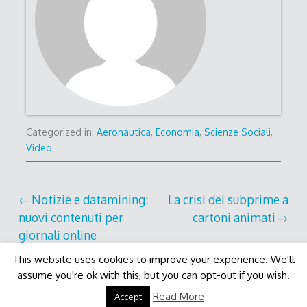
Categorized in:
Aeronautica
,
Economia
,
Scienze Sociali
,
Video
Post
Notizie e datamining:
La crisi dei subprime a
nuovi contenuti per
cartoni animati
navigation
giornali online
This website uses cookies to improve your experience. We'll
assume you're ok with this, but you can opt-out if you wish.
Decode Theme
by
Macho Themes
Read More
Accept