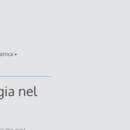
attica
gia nel
r this post.