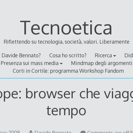
Tecnoetica
Riflettendo su tecnologia, società, valori. Liberamente
Davide Bennato?
Cosa ho scritto?
Ricerca
Did
Presenza sui mass media
Mindmap degli argomenti
Corti in Cortile: programma Workshop Fandom
pe: browser che viag
tempo
9
ber 2008
Davide Bennato
Comments are off fo