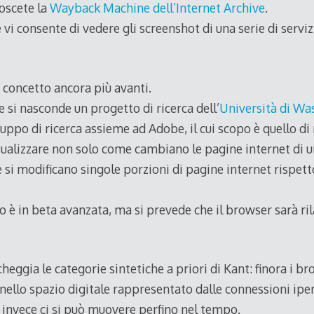
noscete la
Wayback Machine dell’Internet Archive
.
vi consente di vedere gli screenshot di una serie di servizi
.
concetto ancora più avanti.
 si nasconde un progetto di ricerca dell’
Università di Wa
uppo di ricerca assieme ad Adobe, il cui scopo è quello d
ualizzare non solo come cambiano le pagine internet di un 
i modificano singole porzioni di pagine internet rispet
.
o è in beta avanzata, ma si prevede che il browser sarà ri
.
cheggia le categorie sintetiche a priori di Kant: finora i b
ello spazio digitale rappresentato dalle connessioni iper
 invece ci si può muovere perfino nel tempo.