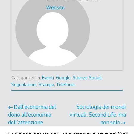
Website
Categorized in:
Eventi
,
Google
,
Scienze Sociali
,
Segnalazioni
,
Stampa
,
Telefonia
Post
Dall’economia del
Sociologia dei mondi
dono all’economia
virtuali: Second Life, ma
navigation
dell’attenzione
non solo
This website uses cookies to improve your experience. We'll