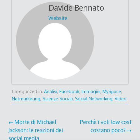
Davide Bennato
Website
Categorized in:
Analisi
,
Facebook
,
Immagini
,
MySpace
,
Netmarketing
,
Scienze Sociali
,
Social Networking
,
Video
Post
Morte di Michael
Perchè i voli low cost
Jackson: le reazioni dei
costano poco?
navigation
social media