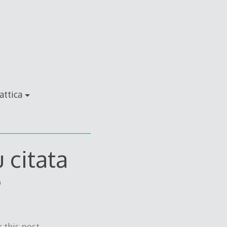
attica
 citata
?
 this post.