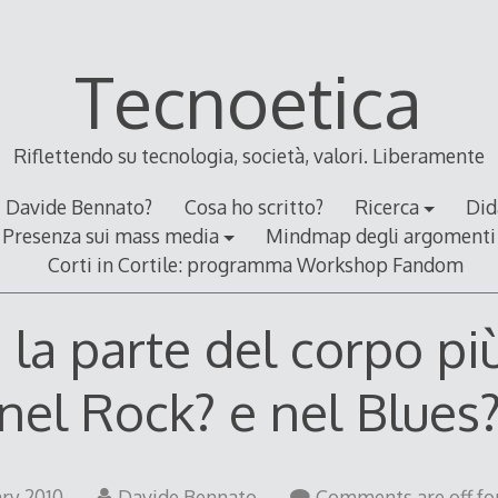
Tecnoetica
Riflettendo su tecnologia, società, valori. Liberamente
Davide Bennato?
Cosa ho scritto?
Ricerca
Did
Presenza sui mass media
Mindmap degli argomenti
Corti in Cortile: programma Workshop Fandom
 la parte del corpo più
nel Rock? e nel Blues
28
ary 2010
Davide Bennato
Comments are off for