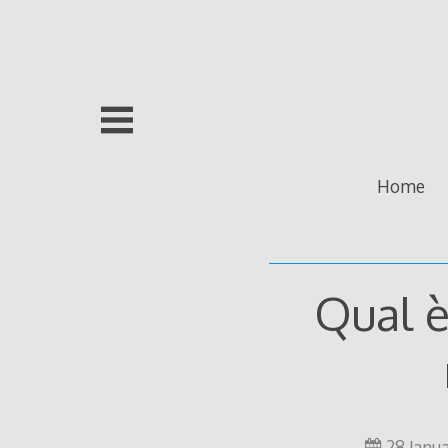
Skip
to
content
Home
Qual è
28 Janu