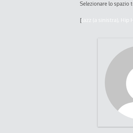
Selezionare lo spazio t
[
Jazz (a sinistra), Hip