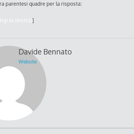
ra parentesi quadre per la risposta:
 Hop (a destra)
]
Davide Bennato
Website