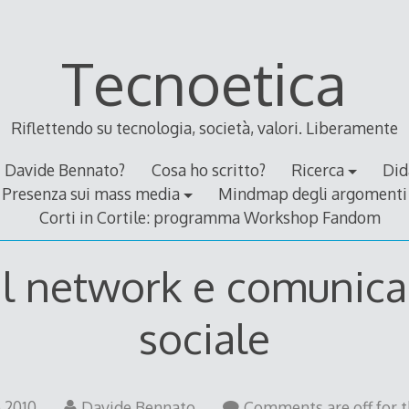
Tecnoetica
Riflettendo su tecnologia, società, valori. Liberamente
Davide Bennato?
Cosa ho scritto?
Ricerca
Did
Presenza sui mass media
Mindmap degli argomenti
Corti in Cortile: programma Workshop Fandom
al network e comunica
sociale
9
e 2010
Davide Bennato
Comments are off for t