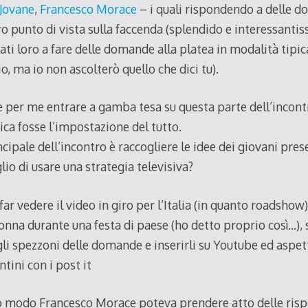
 Jovane
,
Francesco Morace
– i quali rispondendo a delle d
ro punto di vista sulla faccenda (splendido e interessantis
ti loro a fare delle domande alla platea in modalità tipic
io, ma io non ascolterò quello che dici tu).
le per me entrare a gamba tesa su questa parte dell’incon
ca fosse l’impostazione del tutto.
ipale dell’incontro è raccogliere le idee dei giovani presen
lio di usare una strategia televisiva?
ar vedere il video in giro per l’Italia (in quanto roadshow)
onna durante una festa di paese (ho detto proprio così…),
gli spezzoni delle domande e inserirli su Youtube ed aspe
tini con i post it
o modo Francesco Morace poteva prendere atto delle risp