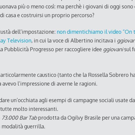
uonava più o meno così: ma perchè i giovani di oggi sono
di casa e costruirsi un proprio percorso?
tustà dell’impostazione:
non dimentichiamo il video “On 
ay Television
, in cui la voce di Albertino incitava i
ggiovan
a Pubblicità Progresso per raccogliere idee
ggiovani
sul f
particolarmente caustico (tanto che la Rossella Sobrero h
 avevo l’impressione di averne le ragioni.
i dare un’occhiata agli esempi di campagne sociali usate d
 tutte molto interessanti.
è
73.000 Bar Tab
prodotta da Ogilvy Brasile per una campa
n modalità guerrilla.