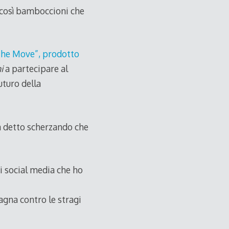
 così bamboccioni che
the Move”, prodotto
i
a partecipare al
uturo della
a detto scherzando che
ai social media che ho
gna contro le stragi