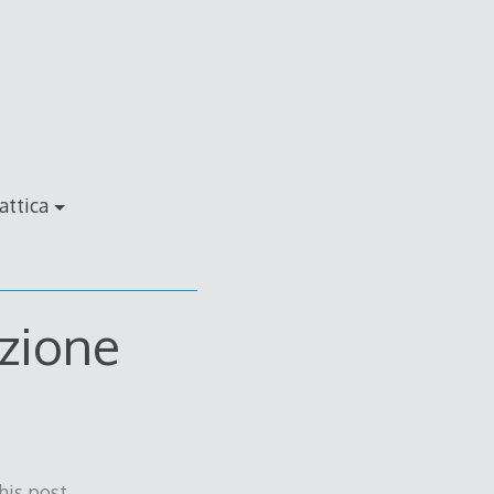
attica
zione
his post.