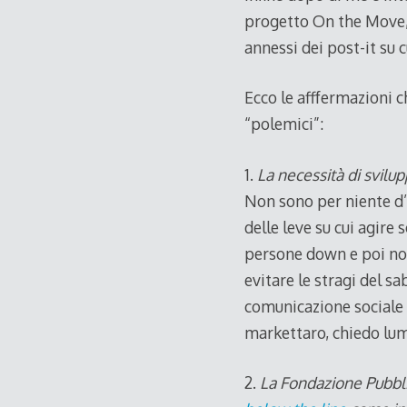
progetto On the Move, c
annessi dei post-it su 
Ecco le afffermazioni 
“polemici”:
1.
La necessità di svil
Non sono per niente d’
delle leve su cui agire
persone down e poi non
evitare le stragi del s
comunicazione sociale 
markettaro, chiedo lumi
2.
La Fondazione Pubbli