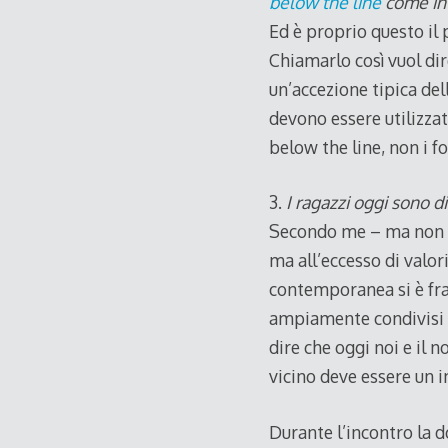
below the line
come int
Ed è proprio questo il
Chiamarlo così vuol dir
un’accezione tipica del
devono essere utilizza
below the line, non i f
3.
I ragazzi oggi sono d
Secondo me – ma non so
ma all’eccesso di valor
contemporanea si è fra
ampiamente condivisi e
dire che oggi noi e il 
vicino deve essere un i
Durante l’incontro la d