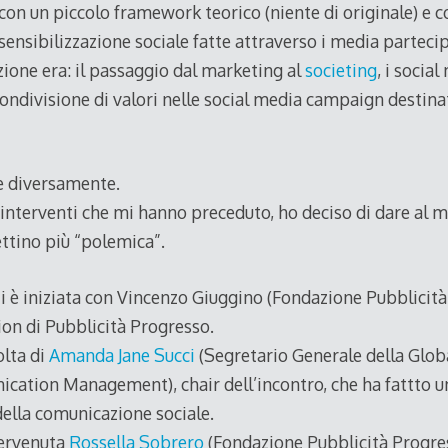
 con un piccolo framework teorico (niente di originale) e co
ensibilizzazione sociale fatte attraverso i media partecip
zione era: il passaggio dal marketing al
societing
, i socia
i condivisione di valori nelle social media campaign destin
e diversamente.
i interventi che mi hanno preceduto, ho deciso di dare al 
ttino più “polemica”.
ti è iniziata con Vincenzo Giuggino (Fondazione Pubblicit
sion di Pubblicità Progresso.
olta di
Amanda Jane Succi
(Segretario Generale della Globa
cation Management), chair dell’incontro, che ha fattto 
 della comunicazione sociale.
tervenuta
Rossella Sobrero
(Fondazione Pubblicità Progress