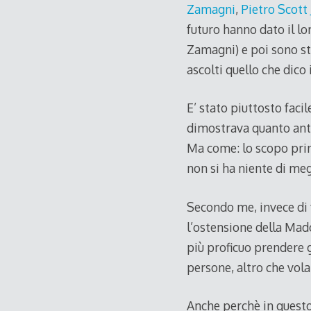
Zamagni
,
Pietro Scott
futuro hanno dato il lo
Zamagni) e poi sono sta
ascolti quello che dico 
E’ stato piuttosto faci
dimostrava quanto anti
Ma come: lo scopo princ
non si ha niente di meg
Secondo me, invece di f
l’ostensione della Mad
più proficuo prendere 
persone, altro che volan
Anche perchè in quest