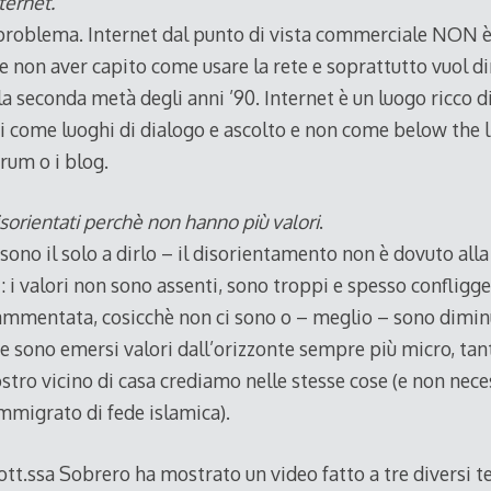
ernet.
 problema. Internet dal punto di vista commerciale NON è 
e non aver capito come usare la rete e soprattutto vuol di
la seconda metà degli anni ’90. Internet è un luogo ricco di
ti come luoghi di dialogo e ascolto e non come below the l
orum o i blog.
isorientati perchè non hanno più valori
.
no il solo a dirlo – il disorientamento non è dovuto alla
i: i valori non sono assenti, sono troppi e spesso confligge
mmentata, cosicchè non ci sono o – meglio – sono diminuiti
 sono emersi valori dall’orizzonte sempre più micro, tan
nostro vicino di casa crediamo nelle stesse cose (e non nec
mmigrato di fede islamica).
ott.ssa Sobrero ha mostrato un video fatto a tre diversi 