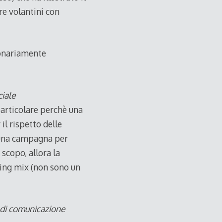
re volantini con
bonariamente
iale
particolare perchè una
il rispetto delle
o una campagna per
 scopo, allora la
ting mix (non sono un
 di comunicazione