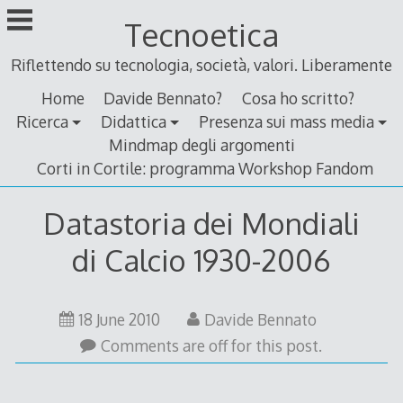
Skip
Tecnoetica
to
content
Riflettendo su tecnologia, società, valori. Liberamente
Home
Davide Bennato?
Cosa ho scritto?
Ricerca
Didattica
Presenza sui mass media
Mindmap degli argomenti
Corti in Cortile: programma Workshop Fandom
Datastoria dei Mondiali
di Calcio 1930-2006
18
18 June 2010
Davide Bennato
June
Comments are off for this post.
2010