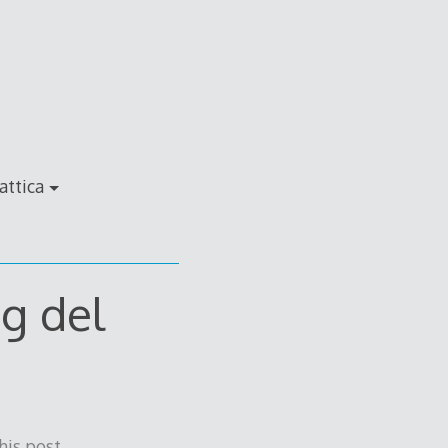
attica
ng del
his post.