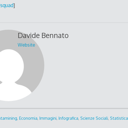
squad
]
Davide Bennato
Website
tamining
,
Economia
,
Immagini
,
Infografica
,
Scienze Sociali
,
Statistic