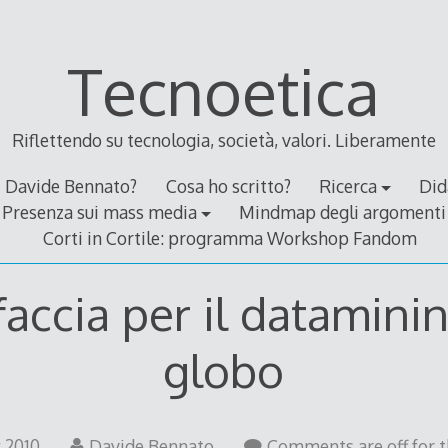
Tecnoetica
Riflettendo su tecnologia, società, valori. Liberamente
Davide Bennato?
Cosa ho scritto?
Ricerca
Did
Presenza sui mass media
Mindmap degli argomenti
Corti in Cortile: programma Workshop Fandom
faccia per il datamini
globo
31
y 2010
Davide Bennato
Comments are off for t