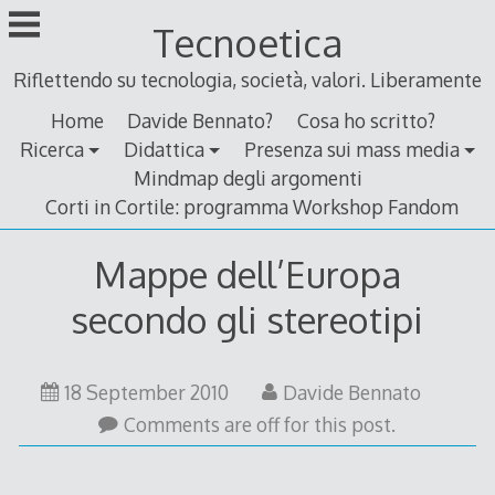
Skip
Tecnoetica
to
content
Riflettendo su tecnologia, società, valori. Liberamente
Home
Davide Bennato?
Cosa ho scritto?
Ricerca
Didattica
Presenza sui mass media
Mindmap degli argomenti
Corti in Cortile: programma Workshop Fandom
Mappe dell’Europa
secondo gli stereotipi
17
18 September 2010
Davide Bennato
September
Comments are off for this post.
2010