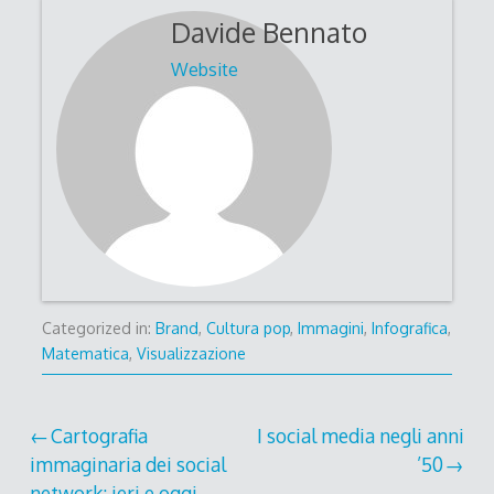
Davide Bennato
Website
Categorized in:
Brand
,
Cultura pop
,
Immagini
,
Infografica
,
Matematica
,
Visualizzazione
Post
Cartografia
I social media negli anni
immaginaria dei social
’50
navigation
network: ieri e oggi