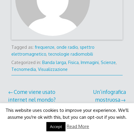
Tagged as:
frequenze
,
onde radio
,
spettro
elettromagnetico
,
tecnologie radiomobili
Categorized in:
Banda larga
,
Fisica
,
Immagini
,
Scienze
,
Tecnomedia
,
Visualizzazione
Post
Come viene usato
Un’infografica
internet nel mondo?
mostruosa
navigation
This website uses cookies to improve your experience. We'll
assume you're ok with this, but you can opt-out if you wish.
Decode Theme
by
Macho Themes
Read More
Accept