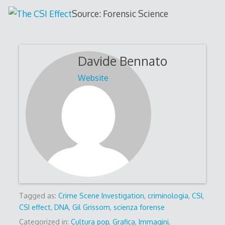
Source: Forensic Science
Davide Bennato
Website
Tagged as:
Crime Scene Investigation
,
criminologia
,
CSI
,
CSI effect
,
DNA
,
Gil Grissom
,
scienza forense
Categorized in:
Cultura pop
,
Grafica
,
Immagini
,