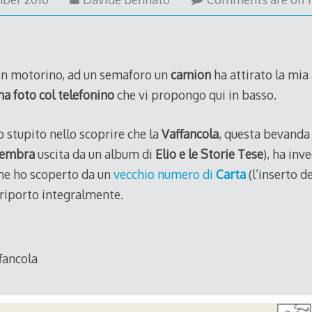
December
2010
 in motorino, ad un semaforo un
camion
ha attirato la mia
na foto col telefonino
che vi propongo qui in basso.
 stupito nello scoprire che la
Vaffancola
, questa bevanda 
sembra
uscita da un album di
Elio e le Storie Tese
), ha inv
me ho scoperto da un
vecchio numero di
Carta
(l’inserto d
 riporto integralmente.
fancola