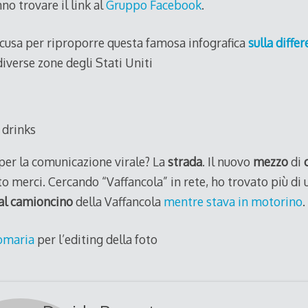
nno trovare il link al
Gruppo Facebook
.
cusa per riproporre questa famosa infografica
sulla differ
diverse zone degli Stati Uniti
 drinks
per la comunicazione virale? La
strada
. Il nuovo
mezzo
di
to merci. Cercando “Vaffancola” in rete, ho trovato più di 
dal camioncino
della Vaffancola
mentre stava in motorino
.
omaria
per l’editing della foto