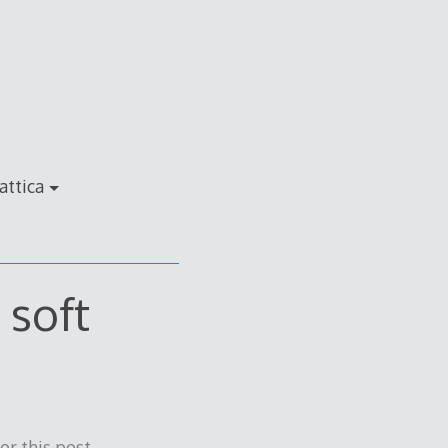
attica
 soft
r this post.