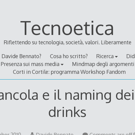
Tecnoetica
Riflettendo su tecnologia, società, valori. Liberamente
Davide Bennato?
Cosa ho scritto?
Ricerca
Did
Presenza sui mass media
Mindmap degli argomenti
Corti in Cortile: programma Workshop Fandom
ancola e il naming dei
drinks
28
ber 2010
Davide Bennato
Comments are off fo