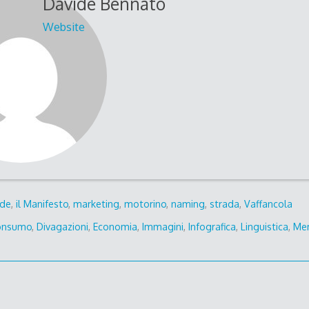
Davide Bennato
Website
de
,
il Manifesto
,
marketing
,
motorino
,
naming
,
strada
,
Vaffancola
onsumo
,
Divagazioni
,
Economia
,
Immagini
,
Infografica
,
Linguistica
,
Me