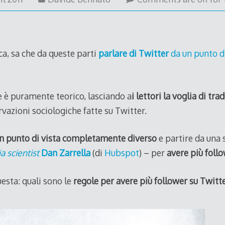
April
2011
ca, sa che da queste parti
parlare di Twitter
da un punto di
e è puramente teorico, lasciando a
i lettori la voglia di tra
ervazioni sociologiche fatte su Twitter.
n punto di vista completamente diverso
e partire da una s
a scientist
Dan Zarrella
(di
Hubspot
) – per
avere più follo
esta: quali sono le
regole per avere più follower su Twitt