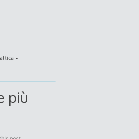
attica
e più
this post.