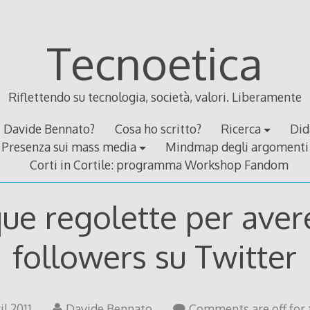
Tecnoetica
Riflettendo su tecnologia, società, valori. Liberamente
Davide Bennato?
Cosa ho scritto?
Ricerca
Did
Presenza sui mass media
Mindmap degli argomenti
Corti in Cortile: programma Workshop Fandom
ue regolette per aver
followers su Twitter
22
il 2011
Davide Bennato
Comments are off for 