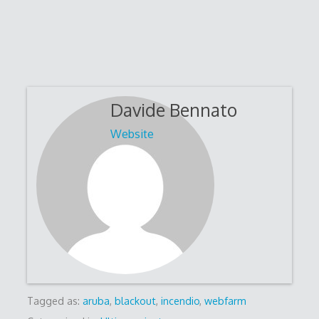
Davide Bennato
Website
Tagged as:
aruba
,
blackout
,
incendio
,
webfarm