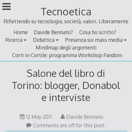
Skip
Tecnoetica
to
content
Riflettendo su tecnologia, società, valori. Liberamente
Home
Davide Bennato?
Cosa ho scritto?
Ricerca
Didattica
Presenza sui mass media
Mindmap degli argomenti
Corti in Cortile: programma Workshop Fandom
Salone del libro di
Torino: blogger, Donabol
e interviste
12
12 May 2011
Davide Bennato
May
Comments are off for this post.