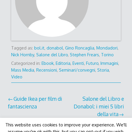
Tagged as:
bol.it
,
donabol
,
Gino Roncaglia
,
Mondadori
,
Nick Hornby
,
Salone del Libro
,
Stephen Frears
,
Torino
Categorized in:
Ebook
,
Editoria
,
Eventi
,
Futuro
,
Immagini
,
Mass Media
,
Recensioni
,
Seminari/convegni
,
Storia
,
Video
Post
Guide Ikea per film di
Salone del Libro e
fantascienza
Donabol: i miei 5 libri
navigation
della vita
This website uses cookies to improve your experience. We'll
assume you're ok with this, but you can opt-out if you wish.