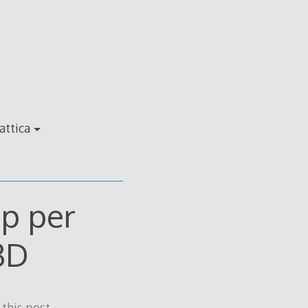
attica
pp per
 3D
this post.