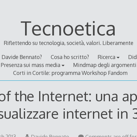
Tecnoetica
Riflettendo su tecnologia, società, valori. Liberamente
Davide Bennato?
Cosa ho scritto?
Ricerca
Did
Presenza sui mass media
Mindmap degli argomenti
Corti in Cortile: programma Workshop Fandom
f the Internet: una a
sualizzare internet in
17
ch 2013
Davide Bennato
Comments are off for 