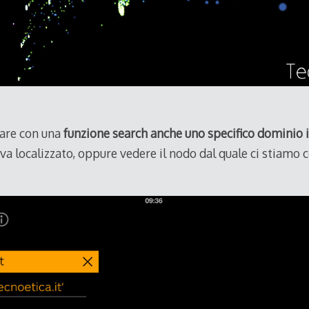
care con una
funzione search anche uno specifico dominio 
ova localizzato, oppure vedere il nodo dal quale ci stiamo 