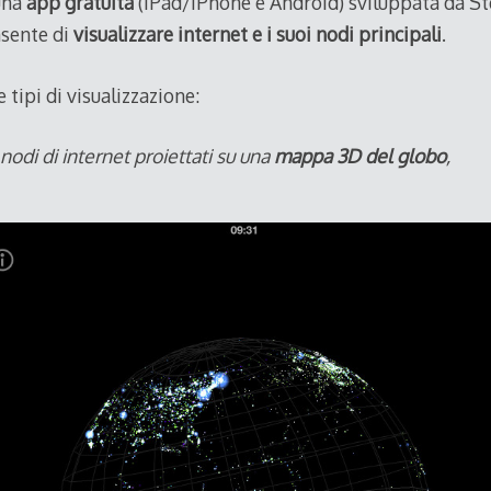
una
app gratuita
(iPad/iPhone e Android) sviluppata da S
nsente di
visualizzare internet e i suoi nodi principali
.
tipi di visualizzazione:
nodi di internet proiettati su una
mappa 3D del globo
,