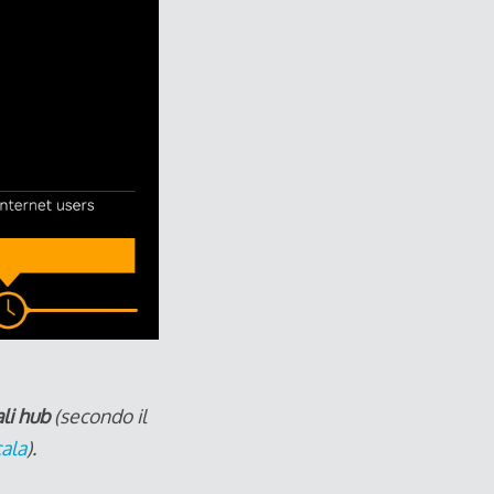
li hub
(secondo il
cala
).