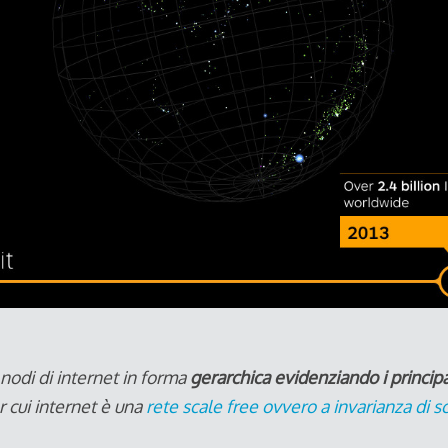
 nodi di internet in forma
gerarchica evidenziando i principa
r cui internet è una
rete scale free ovvero a invarianza di s