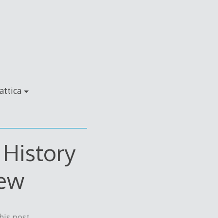
attica
 History
iew
his post.