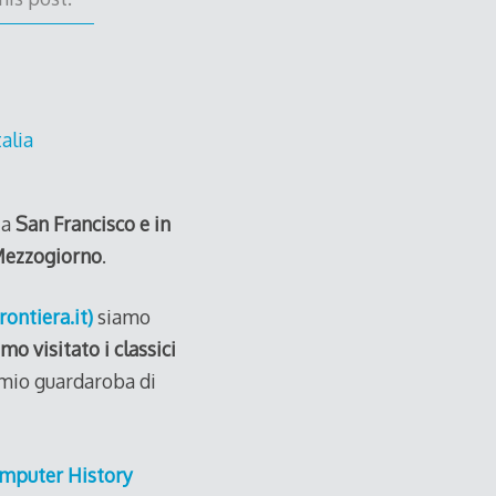
 a
San Francisco e in
Mezzogiorno
.
rontiera.it)
siamo
mo visitato i classici
 mio guardaroba di
mputer History