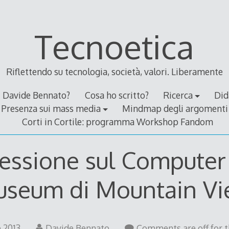
Tecnoetica
Riflettendo su tecnologia, società, valori. Liberamente
Davide Bennato?
Cosa ho scritto?
Ricerca
Did
Presenza sui mass media
Mindmap degli argomenti
Corti in Cortile: programma Workshop Fandom
lessione sul Computer
seum di Mountain V
6
e 2013
Davide Bennato
Comments are off for t