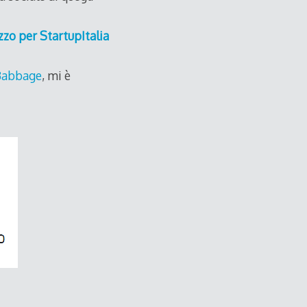
zzo per StartupItalia
 Babbage
, mi è