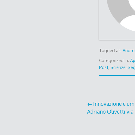
Tagged as:
Andro
Categorized in:
A
Post
,
Scienze
,
Seg
Post
Innovazione e uma
Adriano Olivetti via
navigation