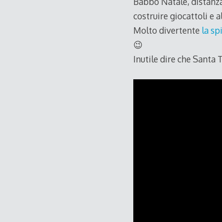
Babbo Natale, distanz
costruire giocattoli e a
Molto divertente
la sp
😉
Inutile dire che Santa