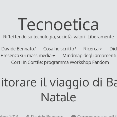
Tecnoetica
Riflettendo su tecnologia, società, valori. Liberamente
Davide Bennato?
Cosa ho scritto?
Ricerca
Did
Presenza sui mass media
Mindmap degli argomenti
Corti in Cortile: programma Workshop Fandom
torare il viaggio di 
Natale
ber 2013
Davide Bennato
Comments are off fo