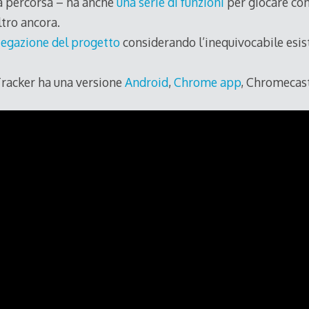
a percorsa – ha anche
una serie di funzioni
per giocare con E
ltro ancora.
iegazione del progetto
considerando l’inequivocabile esi
 Tracker ha una versione
Android
,
Chrome app
, Chromecas