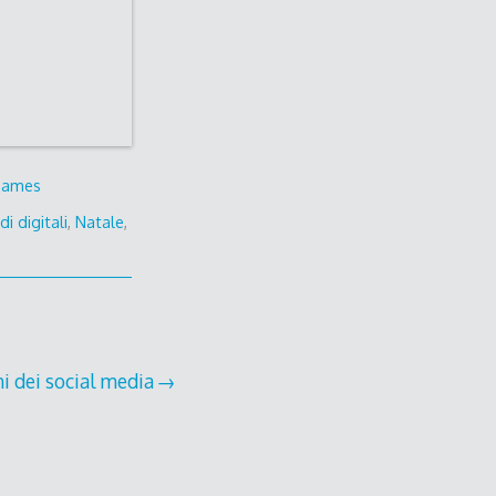
Games
i digitali
,
Natale
,
chi dei social media