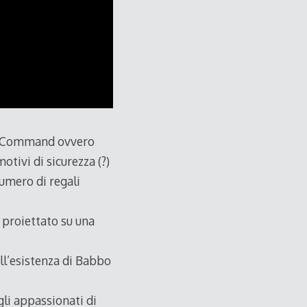
e Command ovvero
ivi di sicurezza (?)
umero di regali
e proiettato su una
ull’esistenza di Babbo
li appassionati di