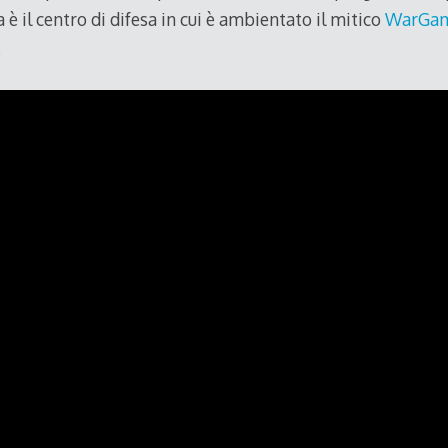
 è il centro di difesa in cui è ambientato il mitico
WarGa
.