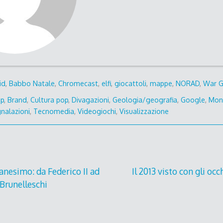
id
,
Babbo Natale
,
Chromecast
,
elfi
,
giocattoli
,
mappe
,
NORAD
,
War 
pp
,
Brand
,
Cultura pop
,
Divagazioni
,
Geologia/geografia
,
Google
,
Mond
nalazioni
,
Tecnomedia
,
Videogiochi
,
Visualizzazione
nesimo: da Federico II ad
Il 2013 visto con gli oc
 Brunelleschi