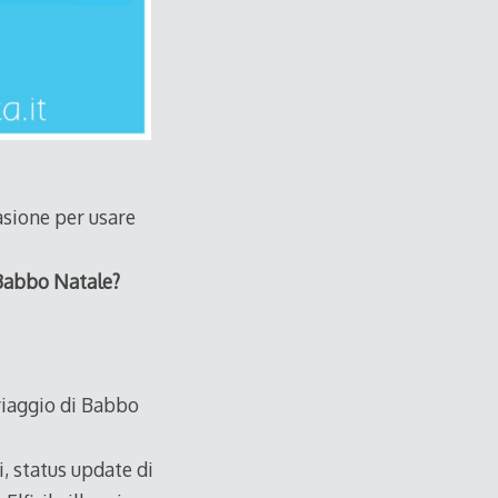
asione per usare
 Babbo Natale?
viaggio di Babbo
i, status update di