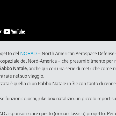
ogetto del
NORAD
– North American Aerospace Defens
spaziale del Nord-America – che presumibilmente per mot
 Babbo Natale
, anche qui con una serie di metriche come n
ntrate nel suo viaggio.
izzata è quella di un Babbo Natale in 3D con tanto di renn
se funzioni: giochi, juke box natalizio, un piccolo report s
AD a sponsorizzare questo (ormai classico) progetto. Per g