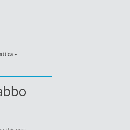
attica
Babbo
r this post.