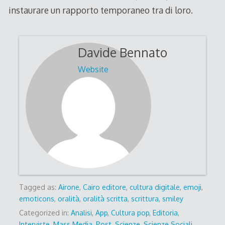
instaurare un rapporto temporaneo tra di loro.
Davide Bennato
Website
Tagged as:
Airone
,
Cairo editore
,
cultura digitale
,
emoji
,
emoticons
,
oralità
,
oralità scritta
,
scrittura
,
smiley
Categorized in:
Analisi
,
App
,
Cultura pop
,
Editoria
,
Interviste
,
Mass Media
,
Post
,
Scienze
,
Scienze Sociali
,