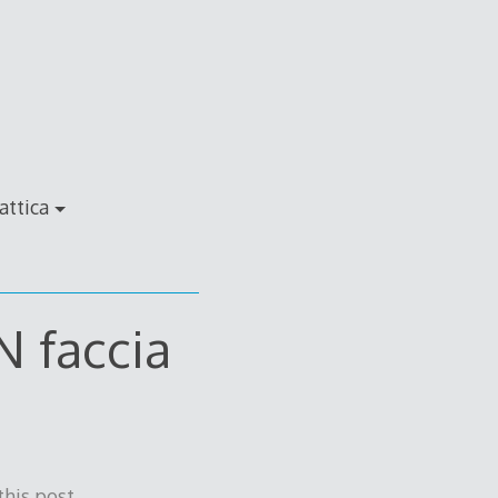
attica
N faccia
this post.