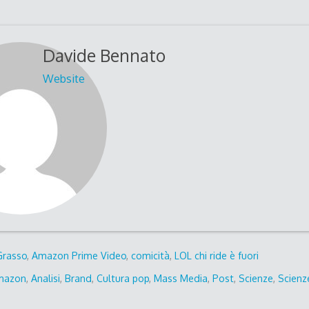
Davide Bennato
Website
Grasso
,
Amazon Prime Video
,
comicità
,
LOL chi ride è fuori
mazon
,
Analisi
,
Brand
,
Cultura pop
,
Mass Media
,
Post
,
Scienze
,
Scienz
o