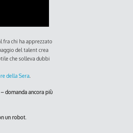
l fra chi ha apprezzato
uaggio del talent crea
tile che solleva dubbi
ere della Sera
.
 e – domanda ancora più
on un robot
.