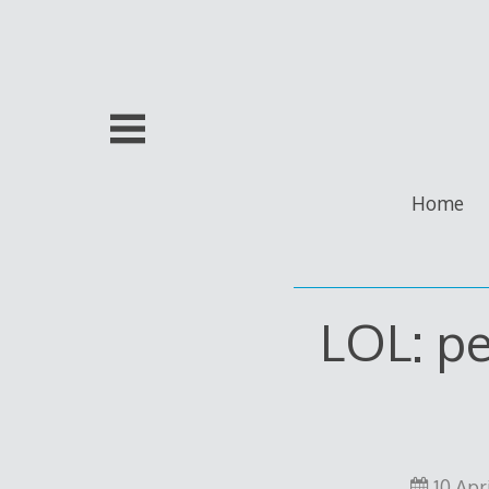
Skip
to
content
Home
LOL: pe
10 Apr