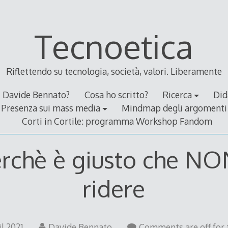
Tecnoetica
Riflettendo su tecnologia, società, valori. Liberamente
Davide Bennato?
Cosa ho scritto?
Ricerca
Did
Presenza sui mass media
Mindmap degli argomenti
Corti in Cortile: programma Workshop Fandom
rchè è giusto che NO
ridere
il 2021
Davide Bennato
Comments are off for 