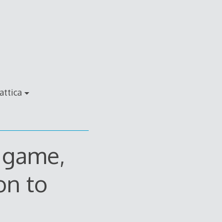
attica
a game,
on to