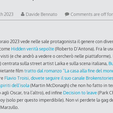
ch 2023
Davide Bennato
Comments are off for 
raio 2023 vede nelle sale protagonista il genere con dive
e come
Hidden verità sepolte
(Roberto D’Antona). Fra le usc
isti (e che andrò a vedere o cercherò nelle piattaforme).
centrata sulla street artist Laika e sulla scena italiana,
Bu
ietante film
tratto dal romanzo “La casa alla fine del mo
ire
Flavio Troisi, dovete seguire il suo canale B
rokenstorie
spiriti dell’isola
(Martin McDonagh) che non ho fatto in te
gli Oscar, tra l’altro), ed infine
Decision to leave
(Park C
boy (solo per questo imperdibile). Non vi perdete la gag de
 Marzullo.