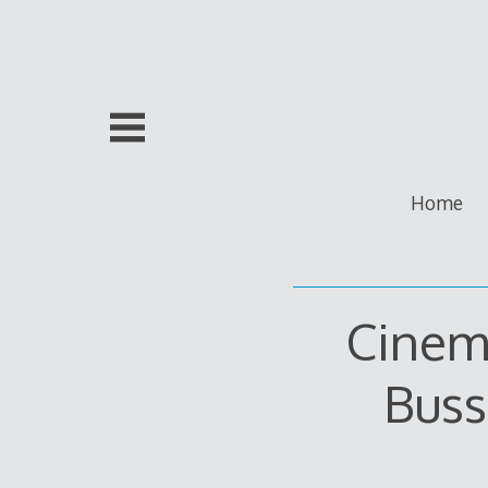
Skip
to
content
Home
Cinema
Buss