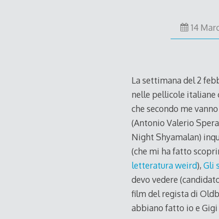
14 Mar
La settimana del 2 febb
nelle pellicole italian
che secondo me vanno v
(Antonio Valerio Spera) 
Night Shyamalan) inqu
(che mi ha fatto scopr
letteratura weird
),
Gli 
devo vedere (candidato a
film del regista di Old
abbiano fatto io e Gigi