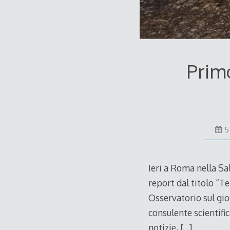
Prim
5
Ieri a Roma nella Sa
report dal titolo “Te
Osservatorio sul gio
consulente scientifi
notizie,
[…]