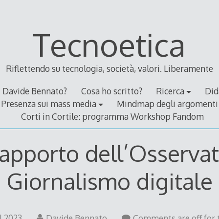
Tecnoetica
Riflettendo su tecnologia, società, valori. Liberamente
Davide Bennato?
Cosa ho scritto?
Ricerca
Did
Presenza sui mass media
Mindmap degli argomenti
Corti in Cortile: programma Workshop Fandom
apporto dell’Osservat
Giornalismo digitale
5
l 2023
Davide Bennato
Comments are off for t