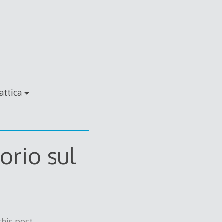
attica
orio sul
his post.