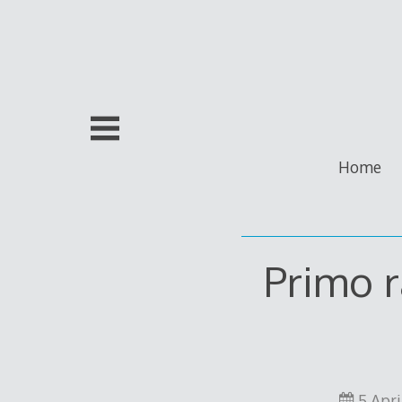
Skip
to
content
Home
Primo r
5 Apri