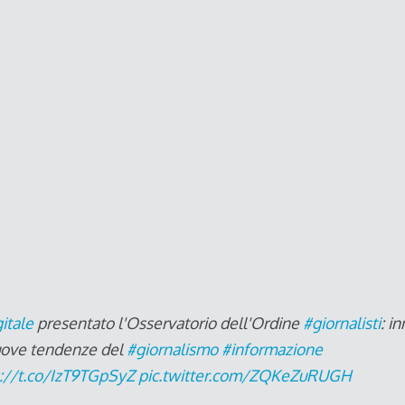
itale
presentato l'Osservatorio dell'Ordine
#giornalisti
: i
 nuove tendenze del
#giornalismo
#informazione
s://t.co/IzT9TGpSyZ
pic.twitter.com/ZQKeZuRUGH