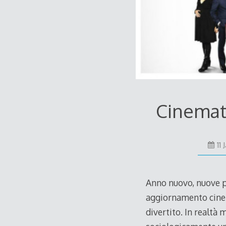
Cinemato
11
Anno nuovo, nuove pu
aggiornamento cinem
divertito. In realt