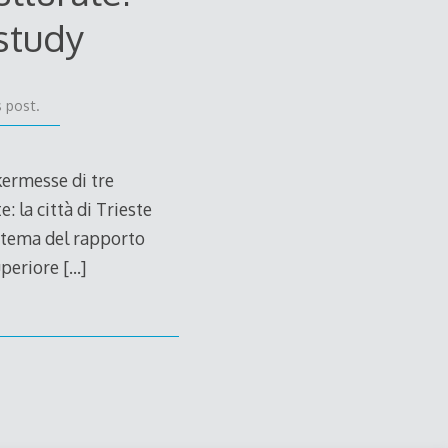
study
 post.
kermesse di tre
: la città di Trieste
ul tema del rapporto
Superiore
[…]