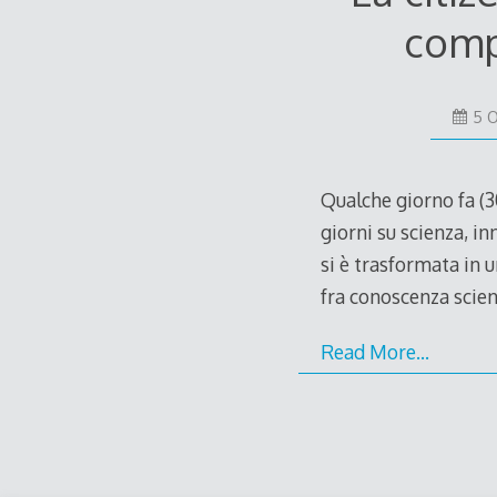
comp
5 O
Qualche giorno fa (3
giorni su scienza, in
si è trasformata in u
fra conoscenza scien
Read More…