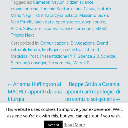
Tagged as:
Cameron Neylon
,
citizen science
,
crowdsourcing
,
Eugenio Santoro
,
Ilaria Capua
,
Istituto
Mario Negri
,
IZSV
,
Katarzyna Szkuta
,
Massimo Sideri
,
Nico Pitrelli
,
open data
,
open science
,
open source
,
PLOS
,
Salvatore Iaconesi
,
science commons
,
SISSA
,
Trieste Next
Categorized in:
Comunicazione
,
Divulgazione
,
Eventi
culturali
,
Futuro
,
Intelligenza collettiva
,
Internet
,
Medicina
,
Post
,
Presentazione PPT
,
Scienza 2.0
,
Scienze
,
Seminari/convegni
,
Tecnomedia
,
Web 2.0
Post
Arianna Huffington al
Beppe Grillo a Catania:
MACRO: appunti da una
appunti antropologici di
navigation
liturgia
un comizio sui generis
This website uses cookies to improve your experience. We'll
assume you're ok with this, but you can opt-out if you wish.
Decode Theme
by
Macho Themes
Read More
Accept