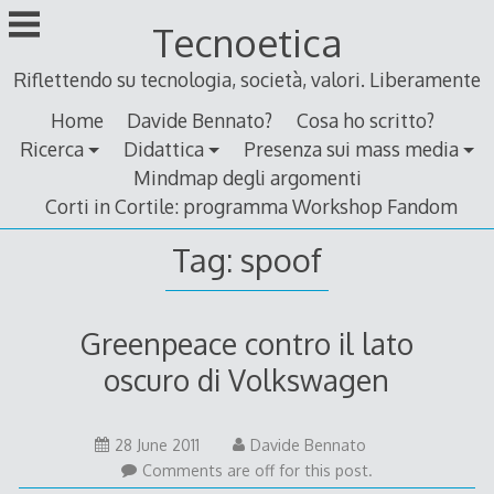
Skip
Tecnoetica
to
content
Riflettendo su tecnologia, società, valori. Liberamente
Home
Davide Bennato?
Cosa ho scritto?
Ricerca
Didattica
Presenza sui mass media
Mindmap degli argomenti
Corti in Cortile: programma Workshop Fandom
Tag:
spoof
Greenpeace contro il lato
oscuro di Volkswagen
29
28 June 2011
Davide Bennato
June
Comments are off for this post.