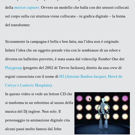
della
motion capture
. Ovvero un modello che balla con dei sensori collocati
sul corpo sulla cui struttura viene collocata – in grafica digitale – la forma
del transformer.
Sicuramente la campagna è bella e ben fatta, ma l’idea non è originale.
Infatti l’idea che un oggetto prende vita con le sembianze di un robot e
diventa un ballerino provetto, è stata usata dal videoclip
Number One
dei
Playgroup
(progetto del 2002 di Trevor Jackson), diretto da una
crew
di
registi conosciuta con il nome di
H5 (Antoine Bardou-Jacquet, Hervé de
Crécye e Ludovic Houplain)
.
In questo video si vede un lettore CD che
si trasforma in un robottino al suono della
musica del Dj inglese. Non solo. Il
personaggio in animazione digitale cita
alcuni passi molto famosi dal John