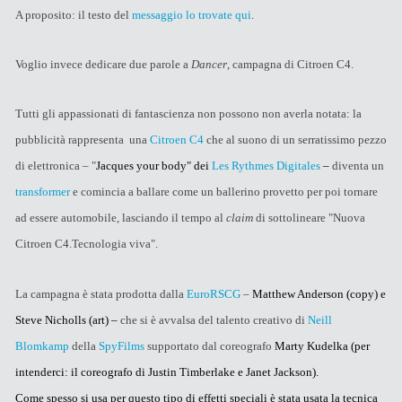
A proposito: il testo del
messaggio lo trovate qui
.
Voglio invece dedicare due parole a
Dancer
, campagna di Citroen C4.
Tutti gli appassionati di fantascienza non possono non averla notata: la
pubblicità rappresenta una
Citroen C4
che al suono di un serratissimo pezzo
di elettronica – "
Jacques your body" dei
Les Rythmes Digitales
–
diventa un
transformer
e comincia a ballare come un ballerino provetto per poi tornare
ad essere automobile, lasciando il tempo al
claim
di sottolineare "Nuova
Citroen C4.Tecnologia viva".
La campagna è stata prodotta dalla
EuroRSCG
–
Matthew Anderson (copy) e
Steve Nicholls (art) –
che si è avvalsa del talento creativo di
Neill
Blomkamp
della
SpyFilms
supportato dal coreografo
Marty Kudelka (per
intenderci: il coreografo di Justin Timberlake e Janet Jackson).
Come spesso si usa per questo tipo di effetti speciali è stata usata la tecnica