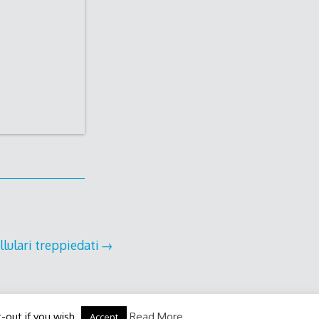
llulari treppiedati
-out if you wish.
Read More
Accept