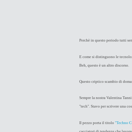
Perchè in questo periodo tutti se
E come si distinguono le tecnol
Beh, questo è un altro discorso.
Questo criptico scambio di doman
Sempre la nostra Valentina Tanni
"tech". Stavo per scrivere una cosa
Il pezzo porta il titolo
"Techno C
cacciatori di tendenze che lavor