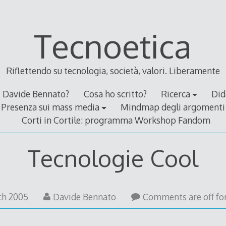
Tecnoetica
Riflettendo su tecnologia, società, valori. Liberamente
Davide Bennato?
Cosa ho scritto?
Ricerca
Did
Presenza sui mass media
Mindmap degli argomenti
Corti in Cortile: programma Workshop Fandom
Tecnologie Cool
9
ch 2005
Davide Bennato
Comments are off for
May
2006