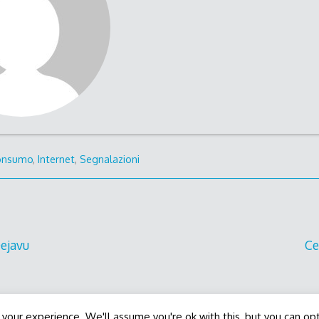
onsumo
,
Internet
,
Segnalazioni
ejavu
Ce
Decode Theme
by
Macho Themes
your experience. We'll assume you're ok with this, but you can opt