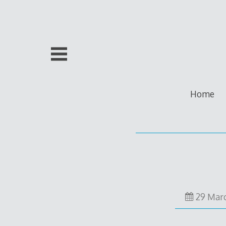
Skip
to
content
Home
29 Mar