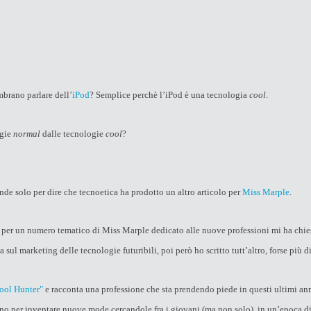
mbrano parlare dell’
iPod
? Semplice perchè l’iPod è una tecnologia
cool
.
ogie
normal
dalle tecnologie
cool
?
de solo per dire che tecnoetica ha prodotto un altro articolo per
Miss Marple
.
 per un numero tematico di Miss Marple dedicato alle nuove professioni mi ha chi
 sul marketing delle tecnologie futuribili, poi però ho scritto tutt’altro, forse più d
ool Hunter"
e racconta una professione che sta prendendo piede in questi ultimi anni
ano per inventare nuove mode cercandole fra i giovani (ma non solo), in un’epoca d