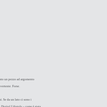
esto un pezzo ad argomento
ivertente. Forse.
. Se da un lato ci sono i
i
Digital Lifestyle
– come è stata