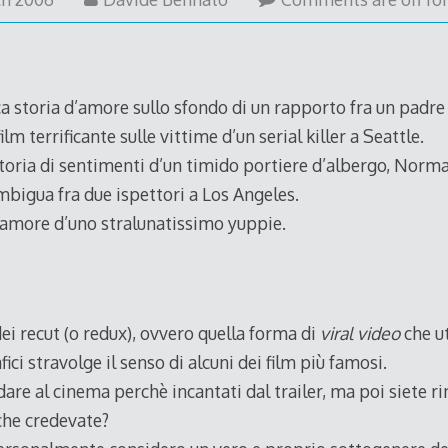
March
2006
 storia d’amore sullo sfondo di un rapporto fra un padre e
ilm terrificante sulle vittime d’un serial killer a Seattle.
storia di sentimenti d’un timido portiere d’albergo, Norm
mbigua fra due ispettori a Los Angeles.
d’amore d’uno stralunatissimo yuppie.
i recut (o redux), ovvero quella forma di
viral video
che ut
ici stravolge il senso di alcuni dei film più famosi.
dare al cinema perchè incantati dal trailer, ma poi siete ri
che credevate?