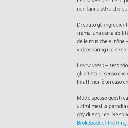
I
recut video
– che io p
non fanno altro che po
Di solito gli ingredient
trama, una certa abilit
delle musiche e infine 
videosharing (ce ne so
I
recut video
– secondo 
gli effetti di senso c
Infatti non è un caso 
Molto spesso questi ca
ultimi mesi la parodia
gay di Ang Lee. Ne sono
Brokeback of the Ring