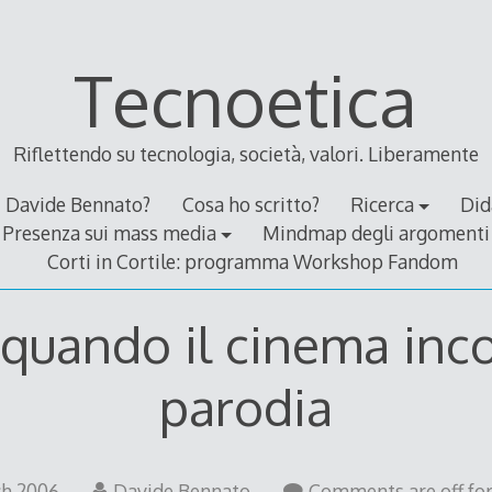
Tecnoetica
Riflettendo su tecnologia, società, valori. Liberamente
Davide Bennato?
Cosa ho scritto?
Ricerca
Did
Presenza sui mass media
Mindmap degli argomenti
Corti in Cortile: programma Workshop Fandom
 quando il cinema inco
parodia
21
ch 2006
Davide Bennato
Comments are off for 