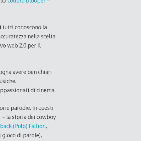
lla
cultura blooper
–
 tutti conoscono la
accuratezza nella scelta
vo web 2.0 per il
ogna avere ben chiari
usiche.
appassionati di cinema.
rie parodie. In questi
 – la storia dei cowboy
back (Pulp) Fiction
,
 gioco di parole),