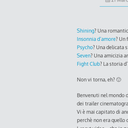
Shining
? Una romantica
Insonnia d’amore
? Un f
Psycho
? Una delicata 
Seven
? Una amicizia a
Fight Club
? La storia 
Non vi torna, eh? 🙂
Benvenuti nel mondo de
dei trailer cinematograf
Vi è mai capitato di an
perchè non era quello 