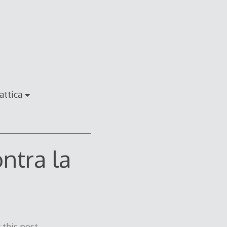
attica
ntra la
this post.