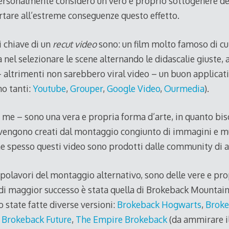
ersonalmente considero un vero e proprio sottogenere de
rtare all’estreme conseguenze questo effetto.
i chiave di un
recut video
sono: un film molto famoso di cui
à nel selezionare le scene alternando le didascalie giuste, 
– altrimenti non sarebbero viral video – un buon applicati
no tanti:
Youtube
,
Grouper
,
Google Video
,
Ourmedia
).
me – sono una vera e propria forma d’arte, in quanto bis
he vengono creati dal montaggio congiunto di immagini e m
che spesso questi video sono prodotti dalle community di 
polavori del montaggio alternativo, sono delle vere e prop
 di maggior successo è stata quella di Brokeback Mountain
 state fatte diverse versioni:
Brokeback Hogwarts
,
Broke
,
Brokeback Future
,
The Empire Brokeback
(da ammirare il