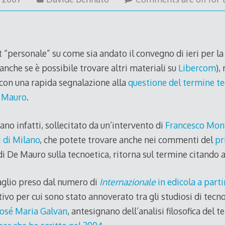
May
2007
t “personale” su come sia andato il convegno di ieri per l
 (anche se è possibile trovare altri materiali su
Libercom
),
 con una rapida segnalazione alla
questione del termine te
e Mauro
.
liano infatti, sollecitato da un’intervento di
Francesco Mon
i di Milano
, che potete trovare anche nei commenti del
pr
di De Mauro sulla tecnoetica, ritorna sul termine citando a
taglio preso dal numero di
Internazionale
in edicola a parti
ivo per cui sono stato annoverato tra gli studiosi di tecn
José Maria Galvan
, antesignano dell’analisi filosofica del 