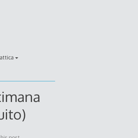
attica
ttimana
uito)
his post.