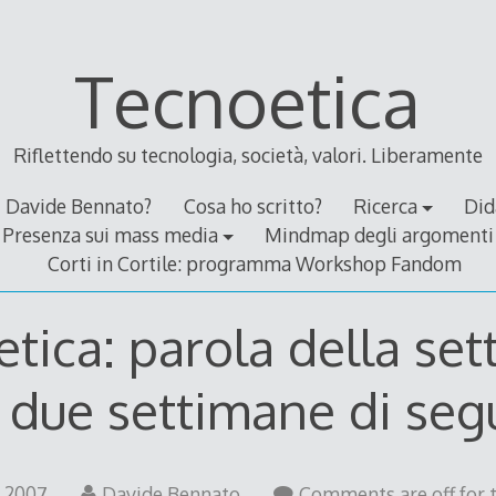
Tecnoetica
Riflettendo su tecnologia, società, valori. Liberamente
Davide Bennato?
Cosa ho scritto?
Ricerca
Did
Presenza sui mass media
Mindmap degli argomenti
Corti in Cortile: programma Workshop Fandom
tica: parola della se
 due settimane di seg
5
 2007
Davide Bennato
Comments are off for t