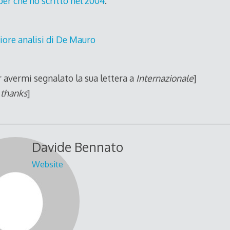
per che ho scritto nel 2004
.
 avermi segnalato la sua lettera a
Internazionale
]
 thanks
]
Davide Bennato
Website