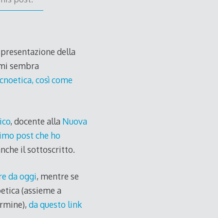
a presentazione della
 mi sembra
cnoetica, così come
ico
, docente alla
Nuova
imo post che ho
nche il sottoscritto.
re da oggi
, mentre se
oetica (assieme a
termine),
da questo link