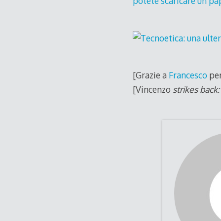
potete scaricare un pa
[Grazie a
Francesco
per
[Vincenzo
strikes back: