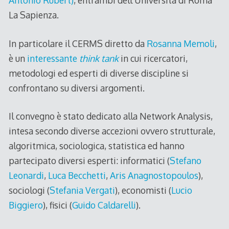
Antonio Rubert)
, entrambi dell’Università di Roma
La Sapienza.
In particolare il CERMS diretto da
Rosanna Memoli
,
è un
interessante
think tank
in cui ricercatori,
metodologi ed esperti di diverse discipline si
confrontano su diversi argomenti.
Il convegno è stato dedicato alla Network Analysis,
intesa secondo diverse accezioni ovvero strutturale,
algoritmica, sociologica, statistica ed hanno
partecipato diversi esperti: informatici (
Stefano
Leonardi
,
Luca Becchetti
,
Aris Anagnostopoulos
),
sociologi (
Stefania Vergati
), economisti (
Lucio
Biggiero
), fisici (
Guido Caldarelli
).