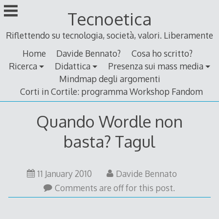
Skip
Tecnoetica
to
content
Riflettendo su tecnologia, società, valori. Liberamente
Home
Davide Bennato?
Cosa ho scritto?
Ricerca
Didattica
Presenza sui mass media
Mindmap degli argomenti
Corti in Cortile: programma Workshop Fandom
Quando Wordle non
basta? Tagul
24
11 January 2010
Davide Bennato
January
Comments are off for this post.
2010