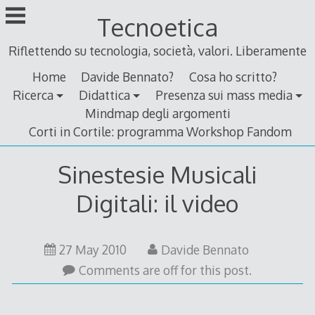
Skip
Tecnoetica
to
content
Riflettendo su tecnologia, società, valori. Liberamente
Home
Davide Bennato?
Cosa ho scritto?
Ricerca
Didattica
Presenza sui mass media
Mindmap degli argomenti
Corti in Cortile: programma Workshop Fandom
Sinestesie Musicali
Digitali: il video
27
27 May 2010
Davide Bennato
May
Comments are off for this post.
2010