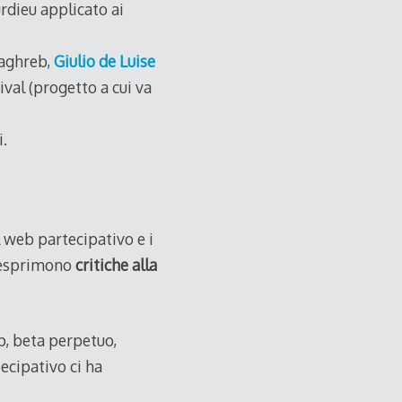
rdieu applicato ai
Maghreb,
Giulio de Luise
val (progetto a cui va
i.
l web partecipativo e i
e esprimono
critiche alla
p, beta perpetuo,
tecipativo ci ha