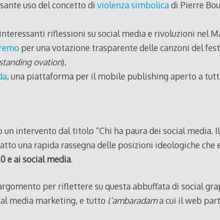
ssante uso del concetto di
violenza simbolica
di Pierre Bou
interessanti riflessioni su social media e rivoluzioni nel 
remo
per una votazione trasparente delle canzoni del festi
standing ovation
),
da
, una piattaforma per il mobile publishing aperto a tutt
 un intervento dal titolo “Chi ha paura dei social media. I
o fatto una rapida rassegna delle posizioni ideologiche ch
.0 e ai social media
.
gomento per riflettere su questa abbuffata di social gra
al media marketing, e tutto
l’ambaradam
a cui il web par