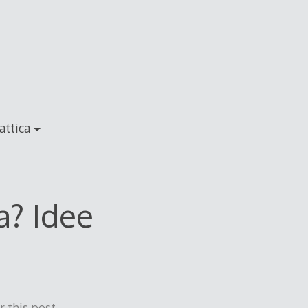
attica
a? Idee
 this post.