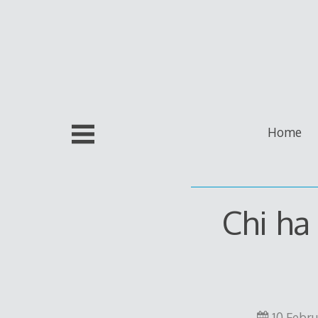
Skip
to
content
Home
Chi ha
10 Febru