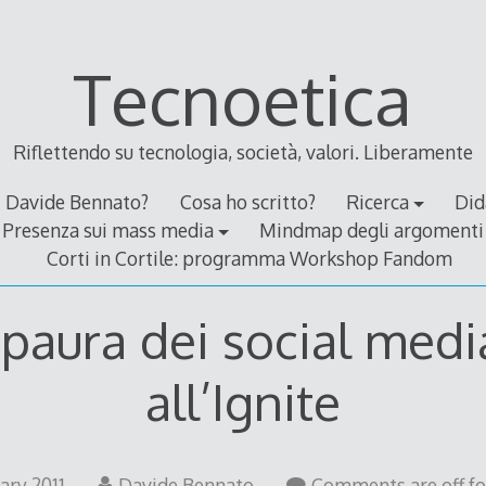
Tecnoetica
Riflettendo su tecnologia, società, valori. Liberamente
Davide Bennato?
Cosa ho scritto?
Ricerca
Did
Presenza sui mass media
Mindmap degli argomenti
Corti in Cortile: programma Workshop Fandom
 paura dei social medi
all’Ignite
ary 2011
Davide Bennato
Comments are off for