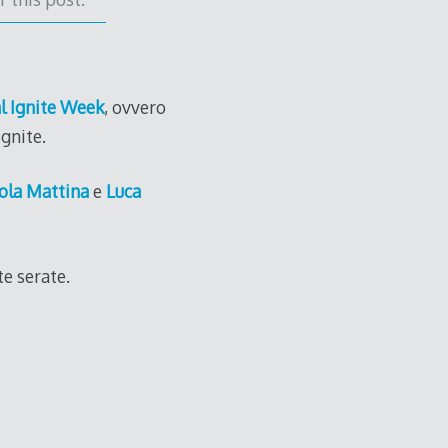
l Ignite Week
, ovvero
Ignite.
ola Mattina
e
Luca
te serate.