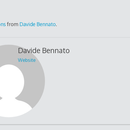
ons
from
Davide Bennato
.
Davide Bennato
Website