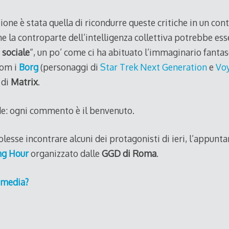
one è stata quella di ricondurre queste critiche in un co
 la controparte dell’intelligenza collettiva potrebbe ess
 sociale
“, un po’ come ci ha abituato l’immaginario fantas
com i
Borg
(personaggi di
Star Trek Next Generation
e
Vo
 di
Matrix
.
ide: ogni commento è il benvenuto.
lesse incontrare alcuni dei protagonisti di ieri, l’appunt
ng Hour
organizzato dalle
GGD di Roma
.
l media?