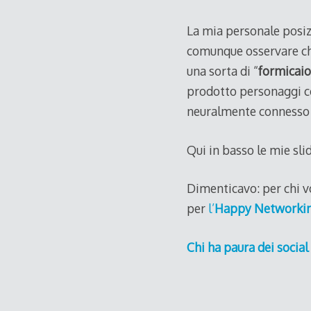
La mia personale posizi
comunque osservare che
una sorta di “
formicaio
prodotto personaggi 
neuralmente connesso
Qui in basso le mie sl
Dimenticavo: per chi vo
per
l’
Happy Networki
Chi ha paura dei socia