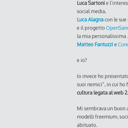
Luca Sartoni
e l’intere
social media,
Luca Alagna
con le sue 
e il progetto
OpenSan
la mia personalissima
Matteo Fantuzzi
e
Cun
e io?
Io invece ho presentato
suoi nemici”, in cui h
cultura legata al web 2
Mi sembrava un buon ar
modelli freemium, soci
abituato.