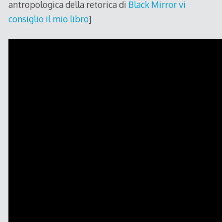
antropologica della retorica di
Black Mirror vi
consiglio il mio libro
]