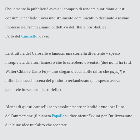
Ovviamente la pubblicità aveva il compito di rendere quotidiani questi
consumi e per farlo usava uno strumento comunicativo destinato a restare
impresso nell’immaginario collettivo dell’Italia post-bellica.
Parlo del
Carosello
, ovvio.
La struttura del Carosello è famosa: una storiella divertente – spesso
interpretata da attori famosi o che lo sarebbero diventati (due nomi fra tutti:
Walter Chiari e Dario Fo) – uno slogan orecchiabile (altro che
payoff
) e
infine la messa in scena del prodotto reclamizzato (che spesso aveva
parentele forzate con la storiella).
Alcuni di questi caroselli sono assolutamente splendidi: vuoi per l’uso
dell’animazione (il pianeta
Papalla
vi dice niente?) vuoi per l’utilizzazione
di alcune idee tutt’altro che scontate.