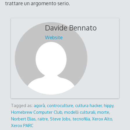
trattare un argomento serio.
Davide Bennato
Website
Tagged as:
agorà
,
controculture
,
cultura hacker
,
hippy
,
Homebrew Computer Club
,
modelli culturali
,
morte
,
Norbert Elias
,
raitre
,
Steve Jobs
,
tecnofilia
,
Xerox Alto
,
Xerox PARC