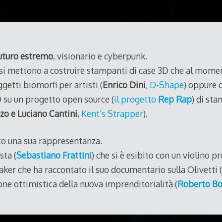
futuro estremo
, visionario e cyberpunk.
e si mettono a costruire stampanti di case 3D che al mo
getti biomorfi per artisti (
Enrico Dini
,
D-Shape
) oppure c
 su un progetto open source (
il progetto
Rep Rap
) di st
zo e Luciano Cantini
,
Kent’s Strapper
).
o una sua rappresentanza.
sta (
Sebastiano Frattini
) che si è esibito con un violino 
aker che ha raccontato il suo documentario sulla Olivetti (
one ottimistica della nuova imprenditorialità (
Roberto Bo