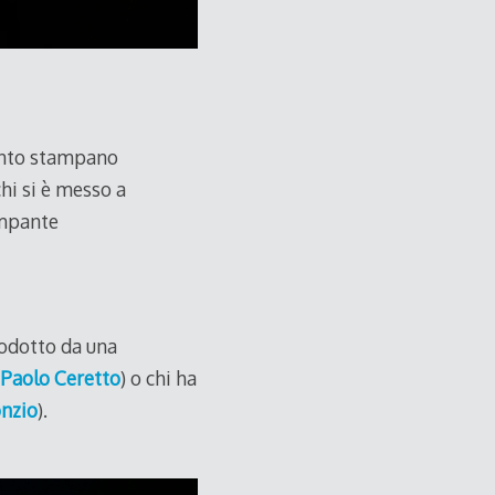
mento stampano
hi si è messo a
ampante
prodotto da una
Paolo Ceretto
) o chi ha
nzio
).