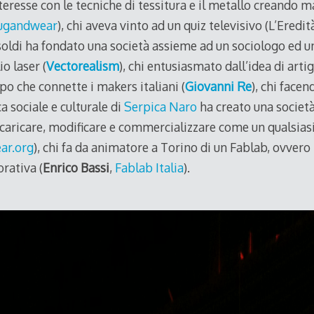
nteresse con le tecniche di tessitura e il metallo creando m
ugandwear
), chi aveva vinto ad un quiz televisivo (L’Eredit
soldi ha fondato una società assieme ad un sociologo ed u
io laser (
Vectorealism
), chi entusiasmato dall’idea di art
o che connette i makers italiani (
Giovanni Re
), chi facen
ca sociale e culturale di
Serpica Naro
ha creato una società
 scaricare, modificare e commercializzare come un qualsia
ar.org
), chi fa da animatore a Torino di un Fablab, ovvero 
rativa (
Enrico Bassi
,
Fablab Italia
).