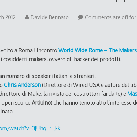
15
ch 2012
Davide Bennato
Comments are off for 
March
2012
 svolto a Roma l’incontro
World Wide Rome – The Makers 
 i cosiddetti
makers
, ovvero gli hacker dei prodotti.
an numero di speaker italiani e stranieri.
io
Chris Anderson
(Direttore di Wired USA e autore del li
direttore di Make, la rivista dei costruttori fai da te) e
Mas
a open source
Arduino
) che hanno tenuto alto l’interesse d
inata.
om/watch?v=3JUhq_r_J-k