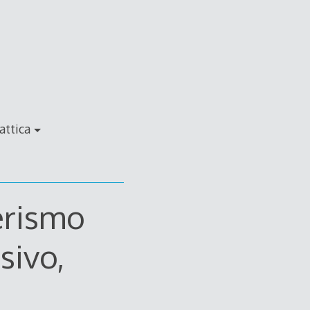
attica
erismo
sivo,