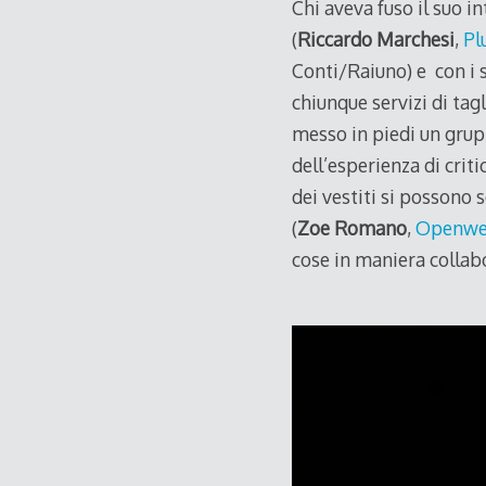
Chi aveva fuso il suo i
(
Riccardo
Marchesi
,
Pl
Conti/Raiuno) e con i 
chiunque servizi di tagl
messo in piedi un grupp
dell’esperienza di criti
dei vestiti si possono
(
Zoe Romano
,
Openwe
cose in maniera collabo