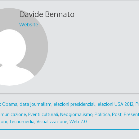
Davide Bennato
Website
k Obama
,
data journalism
,
elezioni presidenziali
,
elezioni USA 2012
,
P
municazione
,
Eventi culturali
,
Neogiornalismo
,
Politica
,
Post
,
Presen
ioni
,
Tecnomedia
,
Visualizzazione
,
Web 2.0