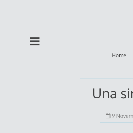
Skip
to
content
Home
Una si
9 Novem