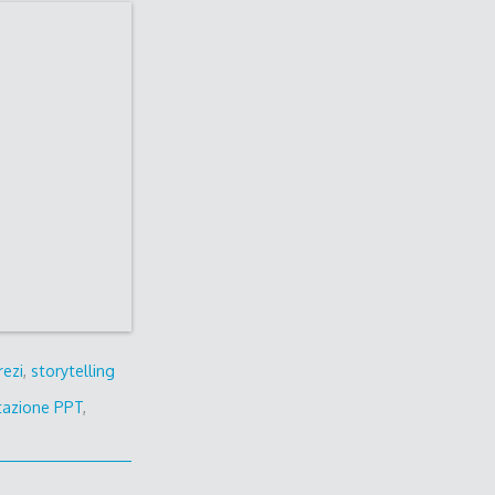
rezi
,
storytelling
tazione PPT
,